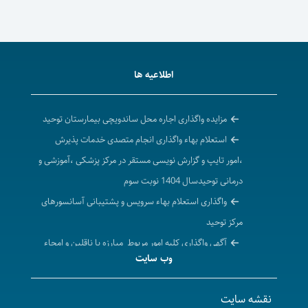
اطلاعیه ها
مزایده واگذاری اجاره محل ساندویچی بیمارستان توحید
استعلام بهاء واگذاری انجام متصدی خدمات پذیرش
،امور تایپ و گزارش نویسی مستقر در مرکز پزشکی ،آموزشی و
درمانی توحیدسال 1404 نوبت سوم
واگذاری استعلام بهاء سرویس و پشتیبانی آسانسورهای
مرکز توحید
آگهی واگذاری کلیه امور مربوط مبارزه با ناقلین و امحاء
وب سایت
حشرات -بیمارستان توحید -نوبت سوم
آگهی مبارزه با ناقلین و امحاء حشرات نوبت سوم
نقشه سایت
استعلام بهاء امور متصدی خدمات منشی گری و ثبت