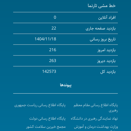
خط مشی تارنما
صفحات الکترونیک بیمارستان توحید
فراخوان امحاء و سمپاشی حشرات نوبت دوم -
افراد آنلاین
0
بیمارستان توحید
بازدید صفحه جاری
22
فراخوان کپی(تکثیر)اوراق واسنادتمامی واحدهای
تاریخ بروز رسانی
1404/11/18
مرکزپزشکی ،آموزشی ودرمانی توحید-1
بازدید امروز
216
فراخوان امورخدمات مبارزه با حشرات - بیمارستان توحید
فراخوان امورتایپ وثبت صفحات الکترونیکی بیمارستان
بازدید دیروز
263
توحید-مرحله 1
بازدید کل
142573
فراخوان مزایده اجاره محل کلانه وکولیره بیمارستان
پیوندها
توحید نوبت چهارم
فراخوان اجاره بوفه موادغذایی بیمارستان توحید سنندج
نوبت2
پایگاه اطلاع رسانی مقام معظم
پایگاه اطلاع رسانی ریاست جمهوری
رهبری
فراخوان استعلام سرویس شتاب دهنده خطی بیمارستان
نهاد نمایندگی رهبری در دانشگاه
پایگاه اطلاع رسانی دولت
توحید- (نوبت سوم)
وزارت بهداشت درمان و آموزش
مجمع خیرین سلامت کشور
فراخوان مزایده اجاره محل کلانه وکولیره بیمارستان