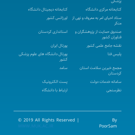
پزشکی
توحید (نوبت سوم)
کتابخانه مرکزی دانشگاه
کتابخانه دیجیتال دانشگاه
فراخوان مزایده محل خبازی - بیمارستان توحید(نوبت
ستاد احیای امر به معروف و نهی از
اورژانس کشور
منکر
سوم)
صندوق حمایت از پژوهشگران و
استانداری کردستان
مزایده بوفه بیمارستان توحید سنندج
فناوران کشور
بارگذاری نوبت دوم فراخوان خبازی لواش بیمارستان
نقشه جامع علمی کشور
پورتال ایران
توحید
پلیس فتا
پورتال دانشگاه های علوم پزشکی
کشور
فراخوان مزایده اجاره محل کلانه وکولیره بیمارستان
مجمع خیرین سلامت استان
سامد
توحید
کردستان
استعلام بهاء پشتیبانی دستگاههای پزشکی بیمارستان
سامانه خدمات دولت
پست الکترونیک
توحید
نظرسنجی
ارتباط با دانشگاه
فراخوان مزایده محل کلانه وکولیره بیمارستان توحید
فراخوان مزایده خبازی شخصی بیمارستان توحید
فراخوان مناقصه فانتوم توموتراپی توحیدنوبت4
© 2019 All Rights Reserved |
By
فراخوان مزایده پارکینگ سواری شخصی توحید- نوبت
WWW.MUK.AC.IR
PoorSam
اول