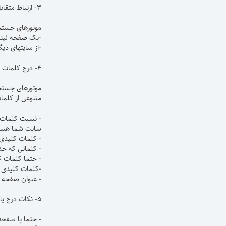
۳- ارتباط متقابل
موتورهای جستجو
-یک صفحه لینکه
-از سایتهای دی
۴- درج کلمات کلیدی سایت (key words)
موتورهای جستجو
متنوعی از کلم
سایت شما هستند، چگالی کلمات کلیدی آن ص
- کلمات کلیدی خ
- کلماتی که ح
- حتما کلمات کل
-کلمات کلیدی 
- عنوان صفحه خ
۵- نکات درج پا صفحه
- حتما پا صفحه 