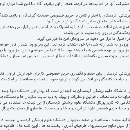
مشارکت آنها در فعالیت‌ها می‌گردد. هدف از این بیانیه، آگاه ساختن شما درباره‌ نوع
.
پزشکی کردستان با احترام کامل به حریم خصوصی خدمات گیرندگان و بازدیدکنند
مانه های متعلق به این دانشگاه را در بر می گیرد.
 هیچ عنوان اطلاعات شخصی افراد را به اشتراک یا در اختیار عموم قرار نمی دهد. ا
دیدکنندگان بر روی وب سایت ما می باشد.
ر اختیار ما قرار می دهید در سرورهای امن ما قرار می گیرد.
 ورودی به شما ارائه شده (یا خود انتخاب کرده اید)، این رمز ورود، شما را قاد
رمز ورود بر عهده شخص شما خواهد بود. ما از شما می خواهیم تا این رمز ورود را در
ت امنیتی جهت مصون نگه‌داشتن اطلاعات شما از دسترس اشخاص غیر مجاز و عملکرده
زشکی کردستان برای حفظ و نگهداری حریم خصوصی کاربران خود ارزش فراوان قائل م
ان و مراجعه کنندگان دریافت می گردد و درباره نحوه استفاده و محافظت از اطلاعات
دانشگاه علوم پزشکی کردستان به گونه ای است که پرتال این دانشگاه تنها جنبه ی
ایدات و مناقصات ، قوانین و مقررات و پیوند به وب سایت سازمان ها و دستگاه ها
نگامی که کاربر پورتال دانشگاه علوم پزشکی کردستان از این لینک ها استفاده می نم
 و حفظ حریم شخصی افراد در این پیوند ها و وب سایت ها خارج از مسئولیت پرتال
تاکید مجدد ، مشاهده ی صفحات پورتال دانشگاه علوم پزشکی کردستان نیازمند دادن ا
 از قبیل نتایج سرشماریها ، طرحهای آماری ، بخشنامه ها ، آیین نامه ها ، اطلاعیه ها