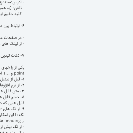
- آدرس:سنندج خ
- تلفن: (به همراه کد
- کلیه حقوق ا
۶- ارتباط بین صفحات
- در صفحات محت
- از لینک های داخل صف
۷- نکات تبدیل فایل به PDF
point و ...) استخراج می گردد، بهتر است شرایط ذیل را دارا باشد:
۱- قبل از تبدیل فایل word به PDF از استاندارد بودن فونتهای بکار رفته در فایل word اطمینان حاصل فرمایید.
۲- از نرم افزارهای استاندارد برای تبدیل فایل ها به PDF استفاده شود که قابلیت پشتیبانی از فونت های فارسی را داشته باشند.
۳- متن فایل های PDF با استفاده از ابزار های جستجوی درون متنی نرم افزار Acrobat قابل جستجو باشد.
۸- حجم فایل ها
فایل هایی که در سا
۹- از تگ های <h..> حتما استفاده نمایید
تگ h این 
از heading های CMSانتخاب نمایید.
- از تگ بیش از ۲ بار در یک صفحه استفاده نکنید. فقط برای تیترهای مهم استفاده شو
- کل متن صفحه 