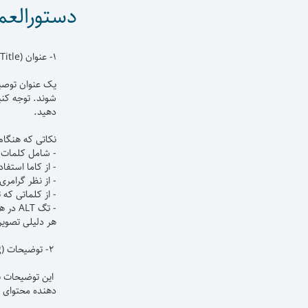
دستورالعمل
۱- عنوان (Title):
شوند. توجه کنی
دهید.
نکاتی که هنگام 
- شامل کلمات 
- از کاما استفاد
- از نظر گرامر
- از کلماتی که
هر دلیلی تصویرتان نمای
۲- توضیحات (Description tag)
دهنده محتوای 