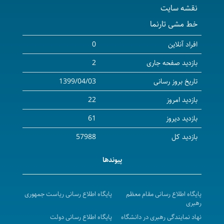
نقشه سایت
سومین سوگواره شعر منطقه‌ای طلوع سرخ
خط مشی تارنما
سومین جشنواره افتخار من
کنفرانس علمی مدیریت جراحی‌های غیر قلبی در بیماران
افراد آنلاین
0
قلبی
بازدید صفحه جاری
2
آغاز فرایند انتخاب پژوهشگران و فناوران برتر دانشگاه
تاریخ بروز رسانی
1399/04/03
هفدهمین کنفرانس ارزیابی و تضمین کیفیت در
بازدید امروز
22
نظام‌های دانشگاهی
دومین جشنواره ملی فناوری‌های توانبخشی
بازدید دیروز
61
فراخوان اولین رویداد توسعه‌ی فناوری‌های نوین
بازدید کل
57988
فراخوان مدیریت جشنواره مدیریت دانش و نظام
پیوندها
پیشنهادات
یازدهمین کنگره تخصصی و بین المللی کنترل عفونت و
استریلیزاسیون، مواد و تجهیزات پزشکی
پایگاه اطلاع رسانی مقام معظم
پایگاه اطلاع رسانی ریاست جمهوری
رهبری
فراخوان شصت و دومین سال جایزه البرز 1403؛ ویژه
نهاد نمایندگی رهبری در دانشگاه
پایگاه اطلاع رسانی دولت
نخبگان