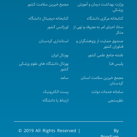
وزارت بهداشت درمان و آموزش
مجمع خیرین سلامت کشور
پانزدهمین کنگره پیشگامان پیشرفت
پزشکی
چهارمین گردهمایی بین المللی و هشتمین سمینار ایدز
کتابخانه مرکزی دانشگاه
کتابخانه دیجیتال دانشگاه
8 الی 10 آذر ماه 1402 با امتیاز بازآموزی
ستاد احیای امر به معروف و نهی از
اورژانس کشور
منکر
واکاوی پدیده خودسوزی زنان در غرب کشور
صندوق حمایت از پژوهشگران و
استانداری کردستان
واکاوی پدیده خودسوزی زنان در غرب کشور
فناوران کشور
هفتمین کنفرانس بین‌المللی مدیریت، گردشگری و
نقشه جامع علمی کشور
پورتال ایران
تکنولوژی
پلیس فتا
پورتال دانشگاه های علوم پزشکی
کشور
همایش بهره وری در حوزه سلامت
مجمع خیرین سلامت استان
سامد
چهاردهمین کنگره بین المللی بیماری های غدد درون ریز
کردستان
و متابولیسم مرکز همایشهای بین‌المللی دانشگاه شهید
سامانه خدمات دولت
پست الکترونیک
بهشتی
نظرسنجی
ارتباط با دانشگاه
وبینار تخصصی بین المللی تحت عنوان Umbilical
Dislocation: An example of Persian Folk Medicine
Visceral Manipulation
© 2019 All Rights Reserved |
By
نخستین کنگره بین المللی جمعیت پایدار، آینده
WWW.MUK.AC.IR
PoorSam