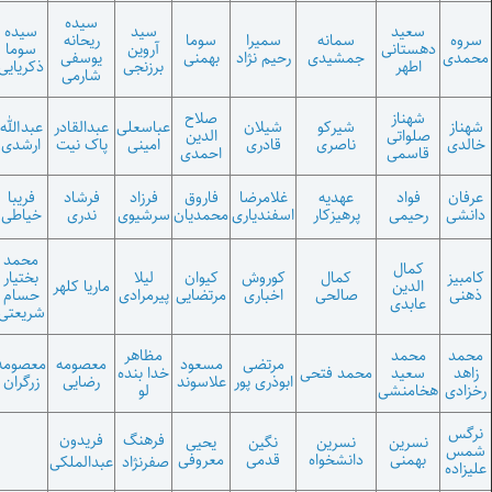
سیده
سید
سیده
سمانه
سمیرا
سوما
ریحانه
شادیه
شهرام
آروین
سوما
جمشیدی
رحیم نژاد
بهمنی
یوسفی
محمدی
صادقی
برزنجی
ذکریایی
شارمی
صلاح
شیرکو
شیلان
عباسعلی
عبدالقادر
عبدالله
عبدالله
عذرالله
الدین
ناصری
قادری
امینی
پاک نیت
ارشدی
فرجی
ویسی
احمدی
عهدیه
غلامرضا
فاروق
فرزاد
فرشاد
فریبا
فریبا
فریده الهی
پرهیزکار
اسفندیاری
محمدیان
سرشیوی
ندری
خیاطی
رعنایی
منش
محمد
محمد
کمال
کوروش
کیوان
لیلا
بختیار
محمد رضا
ماریا کلهر
رامان
صالحی
اخباری
مرتضایی
پیرمرادی
حسام
عبدالملکی
مولودی
شریعتی
مظاهر
منوچهر
مرتضی
مسعود
معصومه
معصومه
میثم
حمد فتحی
خدا بنده
احمدی
ابوذری پور
علاسوند
رضایی
زرگران
میرزایی
لو
هدایتی
فرهنگ
فریدون
نسرین
نگین
یحیی
دانشخواه
قدمی
معروفی
صفرنژاد
عبدالملکی