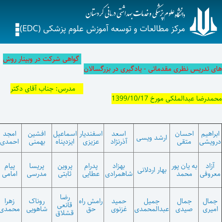
طالعات و توسعه آموزش علوم پزشکی (EDC)
گواهی شرکت در وبینار روش
اتی - یادگیری در بزرگسالان
مدرس: جناب آقای دکتر
1399/10/
اسعد
اسفندیار
اسماعیل
افشین
امجد
امیر
آرزو
رشد ویسی
آذرنژاد
عزیزی
ایزدپناه
بهمنی
احمدی
حسنی
طاهرپور
پیمان
بهزاد
پدرام
پروین
پریسا
پیام
ثمین
بهار اردلانی
رضا
شاهمرادی
عطایی
ثابتی
مدرسی
امامی
اردلانی
قلی
رضا
سارا
جمیل
حمید
رامش راه
روناک
زهرا
سارا
قانعی
کمالی
بدالمحمدی
غزنوی
حق
شاهویی
محمدی
امینی
قشلاق
اردکانی