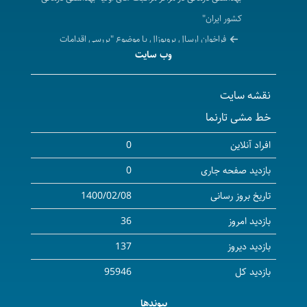
کشور ایران"
فراخوان ارسال پروپوزال با موضوع "بررسی اقدامات
وب سایت
بهداشت محیط در کاهش اثرات ناشی از بیماری کووید 19 در
کشور ایران"
نقشه سایت
بیست و دومین کنگره سالیانه ملی و هشتمین کنگره
خط مشی تارنما
بین‌المللی پژوهشی دانشجویان علوم پزشکی به‌صورت مجازی
در تاریخ نهم الی یازدهم شهریورماه سال جاری به میزبانی
افراد آنلاین
0
دانشگاه علوم پزشکی گناباد برگزار می‌شود.
بازدید صفحه جاری
0
تاریخ بروز رسانی
1400/02/08
بازدید امروز
36
بازدید دیروز
137
بازدید کل
95946
پیوندها