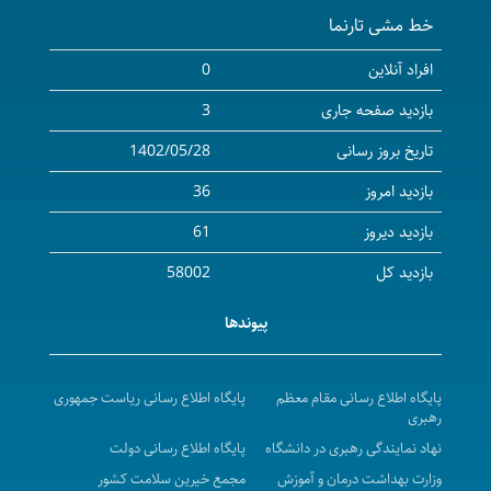
خط مشی تارنما
سومین جشنواره افتخار من
کنفرانس علمی مدیریت جراحی‌های غیر قلبی در بیماران
افراد آنلاین
0
قلبی
بازدید صفحه جاری
3
آغاز فرایند انتخاب پژوهشگران و فناوران برتر دانشگاه
تاریخ بروز رسانی
1402/05/28
هفدهمین کنفرانس ارزیابی و تضمین کیفیت در
بازدید امروز
36
نظام‌های دانشگاهی
دومین جشنواره ملی فناوری‌های توانبخشی
بازدید دیروز
61
فراخوان اولین رویداد توسعه‌ی فناوری‌های نوین
بازدید کل
58002
فراخوان مدیریت جشنواره مدیریت دانش و نظام
پیوندها
پیشنهادات
یازدهمین کنگره تخصصی و بین المللی کنترل عفونت و
استریلیزاسیون، مواد و تجهیزات پزشکی
پایگاه اطلاع رسانی مقام معظم
پایگاه اطلاع رسانی ریاست جمهوری
رهبری
فراخوان شصت و دومین سال جایزه البرز 1403؛ ویژه
نهاد نمایندگی رهبری در دانشگاه
پایگاه اطلاع رسانی دولت
نخبگان
وزارت بهداشت درمان و آموزش
مجمع خیرین سلامت کشور