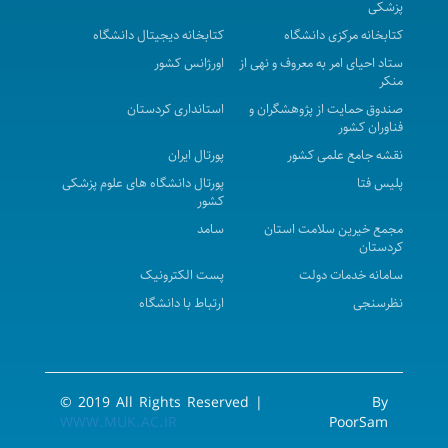
پانزدهمین کنگره پیشگامان پیشرفت
پزشکی
چهارمین گردهمایی بین المللی و هشتمین سمینار ایدز
کتابخانه مرکزی دانشگاه
کتابخانه دیجیتال دانشگاه
8 الی 10 آذر ماه 1402 با امتیاز بازآموزی
ستاد احیای امر به معروف و نهی از
اورژانس کشور
منکر
واکاوی پدیده خودسوزی زنان در غرب کشور
صندوق حمایت از پژوهشگران و
استانداری کردستان
واکاوی پدیده خودسوزی زنان در غرب کشور
فناوران کشور
هفتمین کنفرانس بین‌المللی مدیریت، گردشگری و
نقشه جامع علمی کشور
پورتال ایران
تکنولوژی
پلیس فتا
پورتال دانشگاه های علوم پزشکی
کشور
همایش بهره وری در حوزه سلامت
مجمع خیرین سلامت استان
سامد
چهاردهمین کنگره بین المللی بیماری های غدد درون ریز
کردستان
و متابولیسم مرکز همایشهای بین‌المللی دانشگاه شهید
سامانه خدمات دولت
پست الکترونیک
بهشتی
نظرسنجی
ارتباط با دانشگاه
وبینار تخصصی بین المللی تحت عنوان Umbilical
Dislocation: An example of Persian Folk Medicine
Visceral Manipulation
© 2019 All Rights Reserved |
By
نخستین کنگره بین المللی جمعیت پایدار، آینده
WWW.MUK.AC.IR
PoorSam