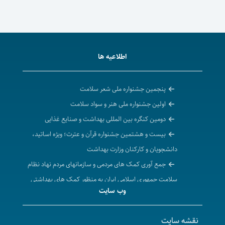
اطلاعیه ها
پنجمین جشنواره ملی شعر سلامت
اولین جشنواره ملی هنر و سواد سلامت
دومین کنگره بین المللی بهداشت و صنایع غذایی
بیست و هشتمین جشنواره قرآن و عترت؛ ویژه اساتید،
دانشجویان و کارکنان وزارت بهداشت
جمع آوری کمک های مردمی و سازمانهای مردم نهاد نظام
سلامت جمهوری اسلامی ایران به منظور کمک های بهداشتی
وب سایت
و درمانی انسان دوستانه به مردم مظلوم غزه
احیای حقوق عامه، حقوق شهروندی و ارتقاء امنیت
نقشه سایت
سومین سوگواره شعر منطقه‌ای طلوع سرخ