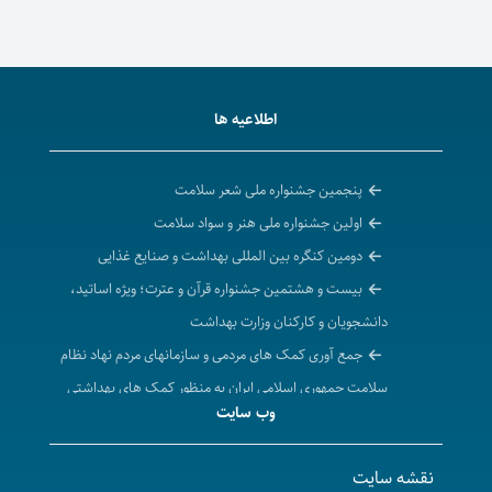
اطلاعیه ها
پنجمین جشنواره ملی شعر سلامت
اولین جشنواره ملی هنر و سواد سلامت
دومین کنگره بین المللی بهداشت و صنایع غذایی
بیست و هشتمین جشنواره قرآن و عترت؛ ویژه اساتید،
دانشجویان و کارکنان وزارت بهداشت
جمع آوری کمک های مردمی و سازمانهای مردم نهاد نظام
سلامت جمهوری اسلامی ایران به منظور کمک های بهداشتی
وب سایت
و درمانی انسان دوستانه به مردم مظلوم غزه
احیای حقوق عامه، حقوق شهروندی و ارتقاء امنیت
نقشه سایت
سومین سوگواره شعر منطقه‌ای طلوع سرخ