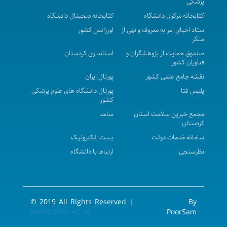
پزشکی
چهارمین گردهمایی بین المللی و هشتمین سمینار ایدز
کتابخانه مرکزی دانشگاه
کتابخانه دیجیتال دانشگاه
8 الی 10 آذر ماه 1402 با امتیاز بازآموزی
ستاد احیای امر به معروف و نهی از
اورژانس کشور
منکر
واکاوی پدیده خودسوزی زنان در غرب کشور
صندوق حمایت از پژوهشگران و
استانداری کردستان
واکاوی پدیده خودسوزی زنان در غرب کشور
فناوران کشور
هفتمین کنفرانس بین‌المللی مدیریت، گردشگری و
نقشه جامع علمی کشور
پورتال ایران
تکنولوژی
پلیس فتا
پورتال دانشگاه های علوم پزشکی
کشور
همایش بهره وری در حوزه سلامت
مجمع خیرین سلامت استان
سامد
چهاردهمین کنگره بین المللی بیماری های غدد درون ریز
کردستان
و متابولیسم مرکز همایشهای بین‌المللی دانشگاه شهید
سامانه خدمات دولت
پست الکترونیک
بهشتی
نظرسنجی
ارتباط با دانشگاه
وبینار تخصصی بین المللی تحت عنوان Umbilical
Dislocation: An example of Persian Folk Medicine
Visceral Manipulation
© 2019 All Rights Reserved |
By
نخستین کنگره بین المللی جمعیت پایدار، آینده
WWW.MUK.AC.IR
PoorSam
مطمئن و دومین جشنواره هنر در مامایی