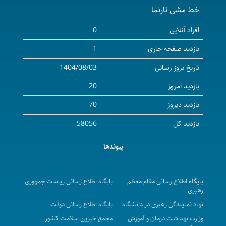
خط مشی تارنما
سومین جشنواره افتخار من
کنفرانس علمی مدیریت جراحی‌های غیر قلبی در بیماران
افراد آنلاین
0
قلبی
بازدید صفحه جاری
1
آغاز فرایند انتخاب پژوهشگران و فناوران برتر دانشگاه
تاریخ بروز رسانی
1404/08/03
هفدهمین کنفرانس ارزیابی و تضمین کیفیت در
بازدید امروز
20
نظام‌های دانشگاهی
دومین جشنواره ملی فناوری‌های توانبخشی
بازدید دیروز
70
فراخوان اولین رویداد توسعه‌ی فناوری‌های نوین
بازدید کل
58056
فراخوان مدیریت جشنواره مدیریت دانش و نظام
پیوندها
پیشنهادات
یازدهمین کنگره تخصصی و بین المللی کنترل عفونت و
استریلیزاسیون، مواد و تجهیزات پزشکی
پایگاه اطلاع رسانی مقام معظم
پایگاه اطلاع رسانی ریاست جمهوری
رهبری
فراخوان شصت و دومین سال جایزه البرز 1403؛ ویژه
نهاد نمایندگی رهبری در دانشگاه
پایگاه اطلاع رسانی دولت
نخبگان
وزارت بهداشت درمان و آموزش
مجمع خیرین سلامت کشور
پانزدهمین کنگره پیشگامان پیشرفت