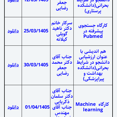
جعفر
شکده
رضایی
سرکار خانم
جوی
دکتر ناهید
ر
25/03/1405
دانلود
گویلی
کیلانه
با
ابی
جناب آقای
رایط
دکتر محمد
30/03/1405
دانلود
شکده
جعفر
و
رضایی
ی)
جناب آقای
دکتر سلمان
ذکریایی
Machine
جناب آقای
01/04/1405
دانلود
l
مهندس