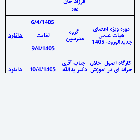
فرزاد خان
پور
6/4/1405
عضای
گروه
ی
لغایت
دانلود
مدرسین
9/4/1405
اخلاق
جناب آقای
آموزش
دکتر یدالله
10/4/1405
دانلود
زارع زاده
 دانش
16/4/1405
دانلود
زشی
ی با
جناب آقای
های
دکتر مجید
28/04/1405
دانلود
ینی
شفیعیان
دارو:
جناب آقای