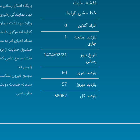
نقشه سایت
پایگاه اطلاع رسانی 
خط مشی تارنما
نهاد نمایندگی رهبری 
وزارت بهداشت درمان
افراد آنلاین
0
کتابخانه مرکزی دانش
بازدید صفحه
1
ستاد احیای امر به مع
جاری
صندوق حمایت از پژو
تاریخ بروز
1404/02/21
نقشه جامع علمی کش
رسانی
پلیس فتا
بازدید امروز
60
مجمع خیرین سلامت 
بازدید دیروز
57
سامانه خدمات دولت
نظرسنجی
بازدید کل
58062