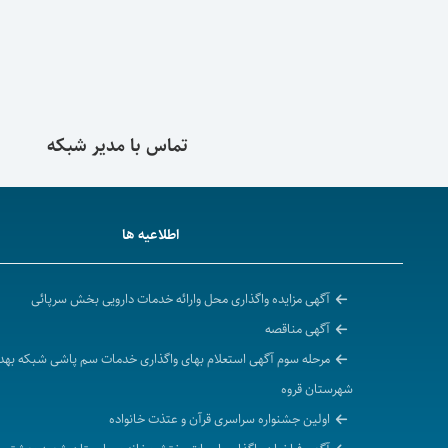
ایجاد هماهنگی لازم با معاونت های دانشگاه در راستا
فراهم آوردن امکانات و تسهیلات لازم جهت ب
نظارت و کنترل بر واحد های بهداشتی و درمان
نظارت برحسن اجرای قوانین و مقررات و آئین نا
تشویق و ترغیب مردم به منظور مشارکت ف
نظارت برگسترش و کیفیت خدمات آزم
تماس با مدیر شبکه
835222062
اطلاعیه ها
آگهی مزایده واگذاری محل وارائه خدمات دارویی بخش سرپائی
آگهی مناقصه
مرحله سوم آگهی استعلام بهای واگذاری خدمات سم پاشی شبکه بهد
شهرستان قروه
اولین جشنواره سراسری قرآن و عتذت خانواده