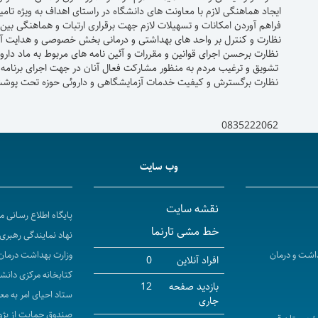
ی اهداف به ویژه تامین نیروهای کار آمد،اعتبارات م
رقراری ارتبات و هماهنگی بین اجزا و احده
ی بخش خصوصی و هدایت آنها در راستای خط مشی
مه های مربوط به ماد داروئی،غذائی،آشامیدنی،آ
عال آنان در جهت اجرای برنامه های مو
ایشگاهی و داروئی حوزه تحت پوشش
0
وب سایت
نقشه سایت
پایگاه اطلاع رسانی 
خط مشی تارنما
نهاد نمایندگی رهبری 
اشت و درمان
وزارت بهداشت درمان
افراد آنلاین
0
کتابخانه مرکزی دانش
بازدید صفحه
12
ستاد احیای امر به مع
جاری
صندوق حمایت از پژو