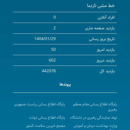
خط مشی تارنما
دانشگاه علوم پزشکی کردستان جایگاه برجسته آموزشی
خود را در رتبه‌بندی جهانی دانشگاه‌های RUR 2026 بار دیگر
افراد آنلاین
0
به اثبات رساند.
بازدید صفحه جاری
2
کارگاه حضوری" اصول اخلاق حرفه ای در آموزش مجازی"
تاریخ بروز رسانی
1404/01/29
تغییر تاریخ شروع امتحانات نیمسال دوم سال تحصیلی
بازدید امروز
50
1405-1404 دانشگاه
📚 دوره ویژه اعضای هیأت علمی جدیدالورود دانشگاه
بازدید دیروز
602
علوم پزشکی کردستان
بازدید کل
442078
کارگاه حضوری «ماشین لرنینگ»
پیوندها
گام‌های بلند در مسیر مرجعیت علمی و فصلی تازه در
موفقیت دانشگاه
راه‌اندازی سامانه اسکای‌ روم در دانشگاه برای توسعه
پایگاه اطلاع رسانی مقام معظم
پایگاه اطلاع رسانی ریاست جمهوری
رهبری
آموزش‌های الکترونیکی
نهاد نمایندگی رهبری در دانشگاه
پایگاه اطلاع رسانی دولت
زمانبندی سامانه انتقال دانشجویان علوم پزشکی جهت
وزارت بهداشت درمان و آموزش
مجمع خیرین سلامت کشور
نیمسال اول سال تحصیلی 1406-1405