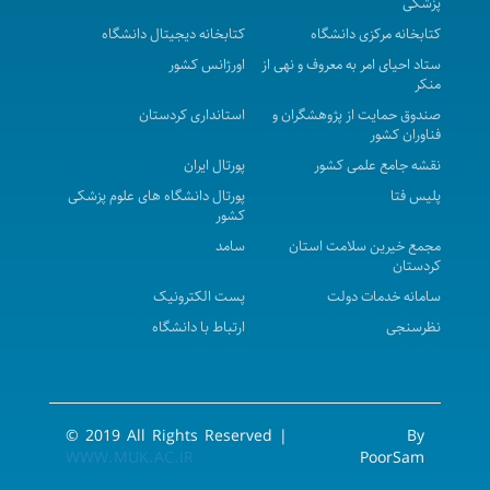
پزشکی
اطلاع رسانی برگزاری دوره توانمند سازی آزمون MHLE
کتابخانه مرکزی دانشگاه
کتابخانه دیجیتال دانشگاه
پیام تسلیت معاونت آموزشی دانشگاه
ستاد احیای امر به معروف و نهی از
اورژانس کشور
منکر
اعلام زمان شروع کلاسهای عملی وآزمون های ناتمام
صندوق حمایت از پژوهشگران و
استانداری کردستان
نیمسال اول سال تحصیلی 1405-1404
فناوران کشور
برگزاری کمیته کارشناسی حوزه معاونت آموزشی
نقشه جامع علمی کشور
پورتال ایران
اعضای کمیسیون ویژه حمایت از دانشجویان
پلیس فتا
پورتال دانشگاه های علوم پزشکی
کشور
استعدادهای درخشان
مجمع خیرین سلامت استان
سامد
پیام تبریک معاون آموزشی به مناسبت بزرگداشت روز
کردستان
معلم
سامانه خدمات دولت
پست الکترونیک
نیازسنجی آموزشی
نظرسنجی
ارتباط با دانشگاه
نحوه کار با سامانه نوید (دانشجویان و اساتید)
اطلاعیه دانشگاه علوم پزشکی کردستان در مورد استمرار
آموزش در فروردین ماه ۱۴۰۵
© 2019 All Rights Reserved |
By
اعلام زمانبندی حذف و اضافه دانشجویان نیمسال دوم
WWW.MUK.AC.IR
PoorSam
تغییر زمان حذف و اضافه دانشجویان