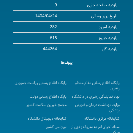
برگزاری آزمون صلاحیت حرفه ای گروه پرستاری در تاریخ
بازدید صفحه جاری
9
1405/04/25
تاریخ بروز رسانی
1404/04/24
حضور مدیر امور بین‌الملل دانشگاه در نخستین همایش
بازدید امروز
282
"افق‌های نو در فعالیت‌های علمی بین‌المللی دانشگاه‌ها"
دانشگاه علوم پزشکی کردستان جایگاه برجسته آموزشی
بازدید دیروز
615
خود را در رتبه‌بندی جهانی دانشگاه‌های RUR 2026 بار دیگر
بازدید کل
444264
به اثبات رساند.
پیوندها
کارگاه حضوری" اصول اخلاق حرفه ای در آموزش مجازی"
تغییر تاریخ شروع امتحانات نیمسال دوم سال تحصیلی
1405-1404 دانشگاه
پایگاه اطلاع رسانی مقام معظم
پایگاه اطلاع رسانی ریاست جمهوری
رهبری
📚 دوره ویژه اعضای هیأت علمی جدیدالورود دانشگاه
نهاد نمایندگی رهبری در دانشگاه
پایگاه اطلاع رسانی دولت
علوم پزشکی کردستان
وزارت بهداشت درمان و آموزش
مجمع خیرین سلامت کشور
کارگاه حضوری «ماشین لرنینگ»
پزشکی
گام‌های بلند در مسیر مرجعیت علمی و فصلی تازه در
کتابخانه مرکزی دانشگاه
کتابخانه دیجیتال دانشگاه
موفقیت دانشگاه
ستاد احیای امر به معروف و نهی از
اورژانس کشور
منکر