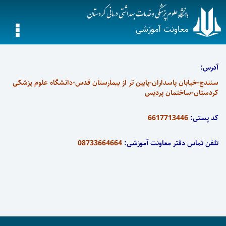
معاونت آموزشی
آدرس:
سنندج-خیابان پاسداران-پایین تر از بیمارستان قدس-دانشگاه علوم پزشکی
کردستان-ساختمان پردیس
کد پستی:
6617713446
تلفن تماس دفتر معاونت آموزشی:
08733664664