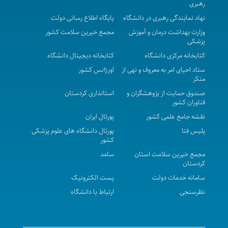
رهبری
📚 دوره ویژه اعضای هیأت علمی جدیدالورود دانشگاه
نهاد نمایندگی رهبری در دانشگاه
پایگاه اطلاع رسانی دولت
علوم پزشکی کردستان
وزارت بهداشت درمان و آموزش
مجمع خیرین سلامت کشور
کارگاه حضوری «ماشین لرنینگ»
پزشکی
گام‌های بلند در مسیر مرجعیت علمی و فصلی تازه در
کتابخانه مرکزی دانشگاه
کتابخانه دیجیتال دانشگاه
موفقیت دانشگاه
ستاد احیای امر به معروف و نهی از
اورژانس کشور
منکر
راه‌اندازی سامانه اسکای‌ روم در دانشگاه برای توسعه
صندوق حمایت از پژوهشگران و
استانداری کردستان
آموزش‌های الکترونیکی
فناوران کشور
زمانبندی سامانه انتقال دانشجویان علوم پزشکی جهت
نقشه جامع علمی کشور
پورتال ایران
نیمسال اول سال تحصیلی 1406-1405
پلیس فتا
پورتال دانشگاه های علوم پزشکی
کشور
اطلاع رسانی برگزاری دوره توانمند سازی آزمون MHLE
مجمع خیرین سلامت استان
سامد
پیام تسلیت معاونت آموزشی دانشگاه
کردستان
اعلام زمان شروع کلاسهای عملی وآزمون های ناتمام
سامانه خدمات دولت
پست الکترونیک
نیمسال اول سال تحصیلی 1405-1404
نظرسنجی
ارتباط با دانشگاه
برگزاری کمیته کارشناسی حوزه معاونت آموزشی
اعضای کمیسیون ویژه حمایت از دانشجویان