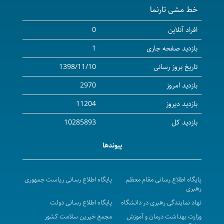
خط مشی تارنما
۲۰۲۷-۲۰۲۶ میلادی)
آگهی مزایده واگذاری محل داروخانه و ارائه خدمات دارویی
افراد آنلاین
0
( بخش سرپایی ) بیمارستان امام حسین ( ع) شهرستان
بازدید صفحه جاری
1
بیجار
تاریخ بروز رسانی
1398/11/10
آگهی مناقصه عمومی( یک مرحله ای ) واگذاری امورات
بازدید امروز
2970
نسخه پیچی و تحویل دارو به بخش های مرکزپزشکی،آموزشی
درمانی توحید در سال 1405
بازدید دیروز
11204
a Call for Collaboration to invite certified and
بازدید کل
10285893
validated companies for recruiting international
پیوندها
students for the academic year 2026- 2027
فراخوان دعوت به همکاری جهت پذیرش دانشجویان بین
الملل در سال تحصیلی 1405-1406
پایگاه اطلاع رسانی مقام معظم
پایگاه اطلاع رسانی ریاست جمهوری
رهبری
مزایده عمومی اجاره محل بوفه وکافی شاپ واقع در مرکز
نهاد نمایندگی رهبری در دانشگاه
پایگاه اطلاع رسانی دولت
پزشکی ، آموزشی و درمانی کوثر در سال 1405-1406
وزارت بهداشت درمان و آموزش
مجمع خیرین سلامت کشور
آگهی استعلام بهاء واگذاری محل ساختمان مرکز دیالیز