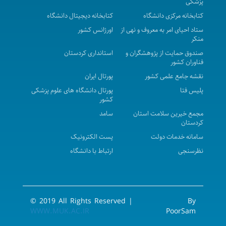
پزشکی
سابق واقع درمرکز بهداشت شهرستان بیجار به بالاترین
کتابخانه مرکزی دانشگاه
کتابخانه دیجیتال دانشگاه
قیمت پیشنهادی در سال 1405 - 1406
ستاد احیای امر به معروف و نهی از
اورژانس کشور
منکر
آگهی مزایده عمومی فروش اموال اسقاط و مازاد بر
صندوق حمایت از پژوهشگران و
استانداری کردستان
نیازشبکه بهداشت ودرمان شهرستان بیجار در سال 1405
فناوران کشور
آگهی مزایده عمومی ( یک مرحله ای ) - محل پارکینگ
نقشه جامع علمی کشور
پورتال ایران
عمومی بیمارستان توحید نوبت اول
پلیس فتا
پورتال دانشگاه های علوم پزشکی
کشور
آگهی مناقصه عمومی ( یک مرحله ای ) واگذاری مدیریتی،
مجمع خیرین سلامت استان
سامد
نگهداری، راهبری و تعمیرات تاسیسات مکانیکی، الکترونیکی
کردستان
و ابنیه و تجهیزات غیرپزشکی بیمارستان سینا در سال 1405-
سامانه خدمات دولت
پست الکترونیک
1406 ( نوبت سوم )
نظرسنجی
ارتباط با دانشگاه
فراخوان ثبت نام برنامه تربیت مدیران آینده نظام
سلامت
مناقصه عمومی (یک مرحله ای) واگذاری امورات نسخه
© 2019 All Rights Reserved |
By
پیچی و تحویل دارو به بخش های مرکز پزشکی ، آموزشی و
WWW.MUK.AC.IR
PoorSam
درمانی کوثر در سال 1405