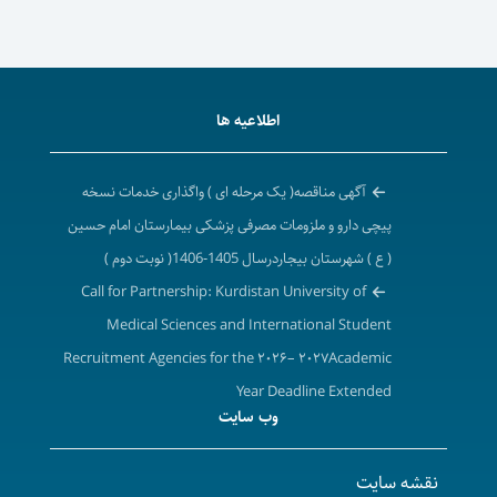
اطلاعیه ها
آگهی مناقصه( یک مرحله ای ) واگذاری خدمات نسخه
پیچی دارو و ملزومات مصرفی پزشکی بیمارستان امام حسین
( ع ) شهرستان بیجاردرسال 1405-1406( نوبت دوم )
Call for Partnership: Kurdistan University of
Medical Sciences and International Student
Recruitment Agencies for the ۲۰۲۶– ۲۰۲۷Academic
Year Deadline Extended
وب سایت
تمدید فراخوان همکاری دانشگاه علوم پزشکی و خدمات
بهداشتی درمانی کردستان با شرکت های کارگزاری جذب
نقشه سایت
دانشجویان بین الملل در سال تحصیلی ۱۴۰۶-۱۴۰۵ ( برابر با