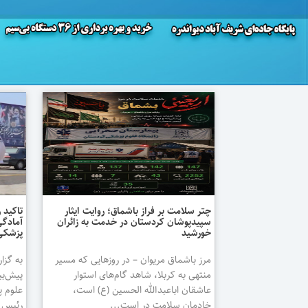
چتر سلامت بر فراز باشماق؛ روایت ایثار
تاکید 
سپیدپوشان کردستان در خدمت به زائران
آمادگی
خورشید
پزشکی 
مرز باشماق مریوان – در روزهایی که مسیر
به گزا
منتهی به کربلا، شاهد گام‌های استوار
پیش‌بی
عاشقان اباعبدالله الحسین (ع) است،
علوم پ
خادمان سلامت در است...
رئیس م