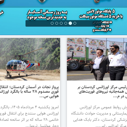
رئیس مرکز اورژانس کردستان بر
پرواز نجات در آسمان کردستان؛ انتقال
 همه‌جانبه نیروهای فوریت‌های
فوری مصدوم ۲۸ ساله با بالگرد اورژ
در م...
هوایی س...
رش روابط عمومی مرکز اورژانس
امروز یکشنبه ۴ مردادماه ۱۴۰۵، بالگرد
مارستانی و مدیریت حوادث دانشگاه
اورژانس هوایی سنندج برای انتقال فوری
زشکی کردستان، دکتر بابک هدایی
خانمی ۲۸ ساله که بر اثر سانحه تصاد
رکز اورژانس اس...
دچار مولتیپل تروما...