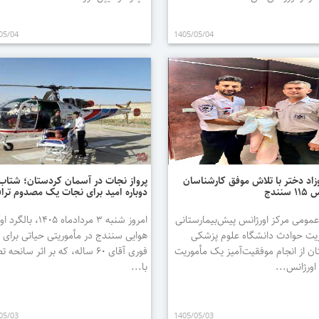
05/04
1405/05/04
وزاد دختر با تلاش موفق کارشناسان
پرواز نجات در آسمان کردستان؛ شتاب
سنندج
دوباره امید برای نجات یک مصدوم ترا
عمومی مرکز اورژانس پیش‌بیمارستانی
امروز شنبه ۳ مردادماه ۱۴۰۵،
یت حوادث دانشگاه علوم پزشکی
هوایی سنندج در مأموریتی حیاتی برای ا
ن از انجام موفقیت‌آمیز یک مأموریت
فوری آقای ۶۰ ساله، که بر اثر سانح
 اورژانس...
با...
05/03
1405/05/03