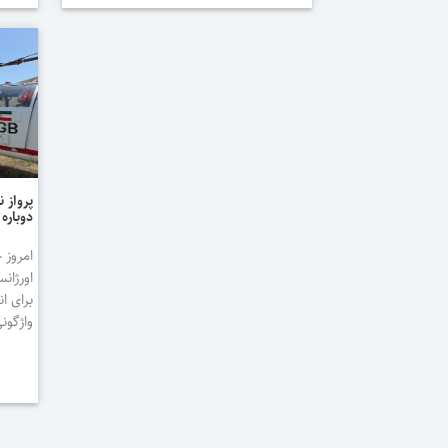
پرواز 
دوباره
اورژان
واژگون