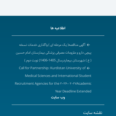
اطلاعیه ها
آگهی مناقصه( یک مرحله ای ) واگذاری خدمات نسخه
پیچی دارو و ملزومات مصرفی پزشکی بیمارستان امام حسین
( ع ) شهرستان بیجاردرسال 1405-1406( نوبت دوم )
Call for Partnership: Kurdistan University of
Medical Sciences and International Student
Recruitment Agencies for the ۲۰۲۶– ۲۰۲۷Academic
Year Deadline Extended
وب سایت
تمدید فراخوان همکاری دانشگاه علوم پزشکی و خدمات
بهداشتی درمانی کردستان با شرکت های کارگزاری جذب
نقشه سایت
دانشجویان بین الملل در سال تحصیلی ۱۴۰۶-۱۴۰۵ ( برابر با