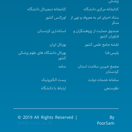
پزشکی
سابق واقع درمرکز بهداشت شهرستان بیجار به بالاترین
کتابخانه مرکزی دانشگاه
کتابخانه دیجیتال دانشگاه
قیمت پیشنهادی در سال 1405 - 1406
ستاد احیای امر به معروف و نهی از
اورژانس کشور
منکر
آگهی مزایده عمومی فروش اموال اسقاط و مازاد بر
صندوق حمایت از پژوهشگران و
استانداری کردستان
نیازشبکه بهداشت ودرمان شهرستان بیجار در سال 1405
فناوران کشور
آگهی مزایده عمومی ( یک مرحله ای ) - محل پارکینگ
نقشه جامع علمی کشور
پورتال ایران
عمومی بیمارستان توحید نوبت اول
پلیس فتا
پورتال دانشگاه های علوم پزشکی
کشور
آگهی مناقصه عمومی ( یک مرحله ای ) واگذاری مدیریتی،
مجمع خیرین سلامت استان
سامد
نگهداری، راهبری و تعمیرات تاسیسات مکانیکی، الکترونیکی
کردستان
و ابنیه و تجهیزات غیرپزشکی بیمارستان سینا در سال 1405-
سامانه خدمات دولت
پست الکترونیک
1406 ( نوبت سوم )
نظرسنجی
ارتباط با دانشگاه
فراخوان ثبت نام برنامه تربیت مدیران آینده نظام
سلامت
مناقصه عمومی (یک مرحله ای) واگذاری امورات نسخه
© 2019 All Rights Reserved |
By
پیچی و تحویل دارو به بخش های مرکز پزشکی ، آموزشی و
WWW.MUK.AC.IR
PoorSam
درمانی کوثر در سال 1405