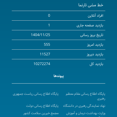
خط مشی تارنما
۲۰۲۷-۲۰۲۶ میلادی)
آگهی مزایده واگذاری محل داروخانه و ارائه خدمات دارویی
افراد آنلاین
0
( بخش سرپایی ) بیمارستان امام حسین ( ع) شهرستان
بازدید صفحه جاری
1
بیجار
تاریخ بروز رسانی
1404/11/25
آگهی مناقصه عمومی( یک مرحله ای ) واگذاری امورات
بازدید امروز
555
نسخه پیچی و تحویل دارو به بخش های مرکزپزشکی،آموزشی
درمانی توحید در سال 1405
بازدید دیروز
11527
a Call for Collaboration to invite certified and
بازدید کل
10272274
validated companies for recruiting international
پیوندها
students for the academic year 2026- 2027
فراخوان دعوت به همکاری جهت پذیرش دانشجویان بین
الملل در سال تحصیلی 1405-1406
پایگاه اطلاع رسانی مقام معظم
پایگاه اطلاع رسانی ریاست جمهوری
رهبری
مزایده عمومی اجاره محل بوفه وکافی شاپ واقع در مرکز
نهاد نمایندگی رهبری در دانشگاه
پایگاه اطلاع رسانی دولت
پزشکی ، آموزشی و درمانی کوثر در سال 1405-1406
وزارت بهداشت درمان و آموزش
مجمع خیرین سلامت کشور
آگهی استعلام بهاء واگذاری محل ساختمان مرکز دیالیز