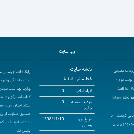
وب سایت
نقشه سایت
لزومات مصرفی
پایگاه اطلاع رسانی 
خط مشی تارنما
نهاد نمایندگی رهبری 
Call for 
وزارت بهداشت درمان
افراد آنلاین
0
کتابخانه مرکزی دانش
Internationa
بازدید صفحه
0
ستاد احیای امر به مع
جاری
صندوق حمایت از پژو
انی کردستان با
تاریخ بروز
1398/11/10
نقشه جامع علمی کش
شرکت های کارگزاری جذب دانشجویان بین الملل در سال تحصیلی ۱۴۰۶-۱۴۰۵ ( برابر با
رسانی
پلیس فتا