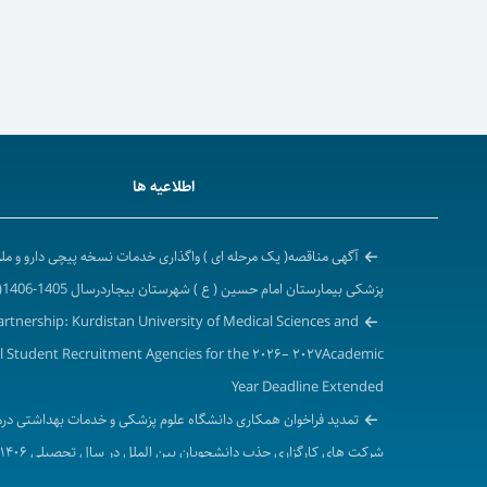
اطلاعیه ها
آگهی مناقصه( یک مرحله ای ) واگذاری خدمات نسخه پیچی دارو و م
پزشکی بیمارستان امام حسین ( ع ) شهرستان بیجاردرسال 1405-1406( نوبت دوم )
Partnership: Kurdistan University of Medical Sciences and
l Student Recruitment Agencies for the ۲۰۲۶– ۲۰۲۷Academic
Year Deadline Extended
تمدید فراخوان همکاری دانشگاه علوم پزشکی و خدمات بهداشتی درم
۲۰۲۷-۲۰۲۶ میلادی)