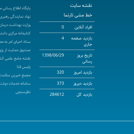
نقشه سایت
پایگاه اطلاع رسانی 
خط مشی تارنما
نهاد نمایندگی رهبری 
وزارت بهداشت درمان
افراد آنلاین
0
کتابخانه مرکزی دانش
بازدید صفحه
4
ستاد احیای امر به مع
جاری
صندوق حمایت از پژو
تاریخ بروز
1398/06/29
نقشه جامع علمی کش
رسانی
پلیس فتا
بازدید امروز
320
مجمع خیرین سلامت 
بازدید دیروز
373
سامانه خدمات دولت
نظرسنجی
بازدید کل
284612