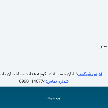
بستر
آدرس شرکت:
خیابان حسن آباد ،کوچه هدایت،ساختمان دایموند،طب
شماره تماس:
09901146774
وب سایت