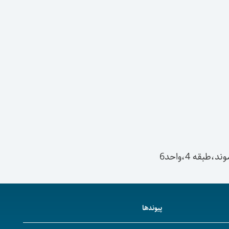
قه 4،واحد6
پیوندها