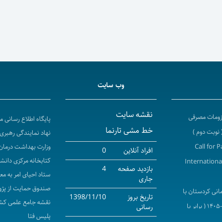
وب سایت
نقشه سایت
لزومات مصرفی
پایگاه اطلاع رسانی 
خط مشی تارنما
نهاد نمایندگی رهبری 
Call for 
وزارت بهداشت درمان
افراد آنلاین
0
کتابخانه مرکزی دانش
Internationa
بازدید صفحه
4
ستاد احیای امر به مع
جاری
صندوق حمایت از پژو
انی کردستان با
تاریخ بروز
1398/11/10
نقشه جامع علمی کش
شرکت های کارگزاری جذب دانشجویان بین الملل در سال تحصیلی ۱۴۰۶-۱۴۰۵ ( برابر با
رسانی
پلیس فتا