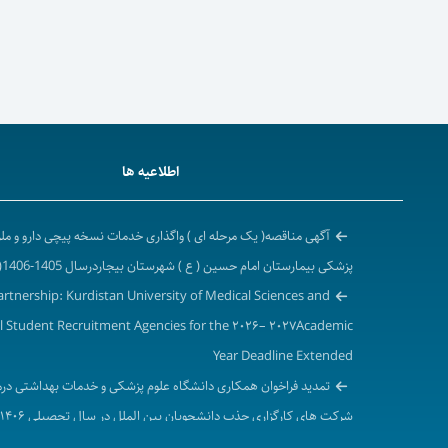
اطلاعیه ها
آگهی مناقصه( یک مرحله ای ) واگذاری خدمات نسخه پیچی دارو و م
پزشکی بیمارستان امام حسین ( ع ) شهرستان بیجاردرسال 1405-1406( نوبت دوم )
Partnership: Kurdistan University of Medical Sciences and
l Student Recruitment Agencies for the ۲۰۲۶– ۲۰۲۷Academic
Year Deadline Extended
تمدید فراخوان همکاری دانشگاه علوم پزشکی و خدمات بهداشتی درم
۲۰۲۷-۲۰۲۶ میلادی)