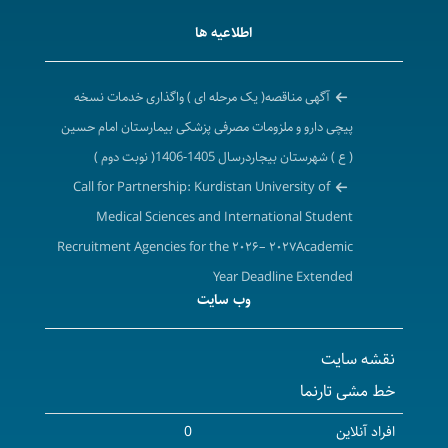
اطلاعیه ها
آگهی مناقصه( یک مرحله ای ) واگذاری خدمات نسخه
پیچی دارو و ملزومات مصرفی پزشکی بیمارستان امام حسین
( ع ) شهرستان بیجاردرسال 1405-1406( نوبت دوم )
Call for Partnership: Kurdistan University of
Medical Sciences and International Student
Recruitment Agencies for the ۲۰۲۶– ۲۰۲۷Academic
Year Deadline Extended
وب سایت
تمدید فراخوان همکاری دانشگاه علوم پزشکی و خدمات
بهداشتی درمانی کردستان با شرکت های کارگزاری جذب
نقشه سایت
دانشجویان بین الملل در سال تحصیلی ۱۴۰۶-۱۴۰۵ ( برابر با
خط مشی تارنما
۲۰۲۷-۲۰۲۶ میلادی)
آگهی مزایده واگذاری محل داروخانه و ارائه خدمات دارویی
افراد آنلاین
0