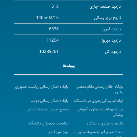
( بخش سرپایی ) بیمارستان امام حسین ( ع) شهرستان
بازدید صفحه جاری
618
بیجار
تاریخ بروز رسانی
1405/02/16
آگهی مناقصه عمومی( یک مرحله ای ) واگذاری امورات
بازدید امروز
6338
نسخه پیچی و تحویل دارو به بخش های مرکزپزشکی،آموزشی
درمانی توحید در سال 1405
بازدید دیروز
11204
a Call for Collaboration to invite certified and
بازدید کل
10289261
validated companies for recruiting international
پیوندها
students for the academic year 2026- 2027
فراخوان دعوت به همکاری جهت پذیرش دانشجویان بین
الملل در سال تحصیلی 1405-1406
پایگاه اطلاع رسانی مقام معظم
پایگاه اطلاع رسانی ریاست جمهوری
رهبری
مزایده عمومی اجاره محل بوفه وکافی شاپ واقع در مرکز
نهاد نمایندگی رهبری در دانشگاه
پایگاه اطلاع رسانی دولت
پزشکی ، آموزشی و درمانی کوثر در سال 1405-1406
وزارت بهداشت درمان و آموزش
مجمع خیرین سلامت کشور
آگهی استعلام بهاء واگذاری محل ساختمان مرکز دیالیز
پزشکی
سابق واقع درمرکز بهداشت شهرستان بیجار به بالاترین
کتابخانه مرکزی دانشگاه
کتابخانه دیجیتال دانشگاه
قیمت پیشنهادی در سال 1405 - 1406
ستاد احیای امر به معروف و نهی از
اورژانس کشور