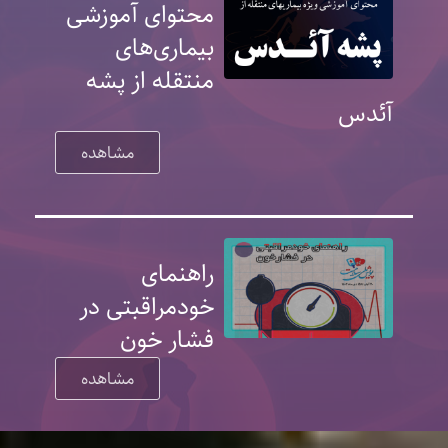
محتوای آموزشی
بیماری‌های
منتقله از پشه
آئدس
مشاهده
راهنمای
خودمراقبتی در
فشار خون
مشاهده