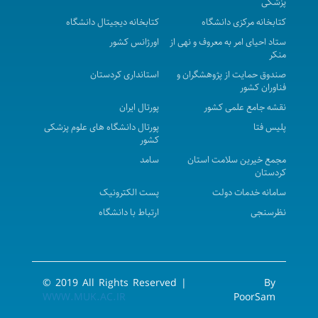
پزشکی
سابق واقع درمرکز بهداشت شهرستان بیجار به بالاترین
کتابخانه مرکزی دانشگاه
کتابخانه دیجیتال دانشگاه
قیمت پیشنهادی در سال 1405 - 1406
ستاد احیای امر به معروف و نهی از
اورژانس کشور
منکر
آگهی مزایده عمومی فروش اموال اسقاط و مازاد بر
صندوق حمایت از پژوهشگران و
استانداری کردستان
نیازشبکه بهداشت ودرمان شهرستان بیجار در سال 1405
فناوران کشور
آگهی مزایده عمومی ( یک مرحله ای ) - محل پارکینگ
نقشه جامع علمی کشور
پورتال ایران
عمومی بیمارستان توحید نوبت اول
پلیس فتا
پورتال دانشگاه های علوم پزشکی
کشور
آگهی مناقصه عمومی ( یک مرحله ای ) واگذاری مدیریتی،
مجمع خیرین سلامت استان
سامد
نگهداری، راهبری و تعمیرات تاسیسات مکانیکی، الکترونیکی
کردستان
و ابنیه و تجهیزات غیرپزشکی بیمارستان سینا در سال 1405-
سامانه خدمات دولت
پست الکترونیک
1406 ( نوبت سوم )
نظرسنجی
ارتباط با دانشگاه
فراخوان ثبت نام برنامه تربیت مدیران آینده نظام
سلامت
مناقصه عمومی (یک مرحله ای) واگذاری امورات نسخه
© 2019 All Rights Reserved |
By
پیچی و تحویل دارو به بخش های مرکز پزشکی ، آموزشی و
WWW.MUK.AC.IR
PoorSam
درمانی کوثر در سال 1405