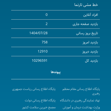
خط مشی تارنما
۲۰۲۷-۲۰۲۶ میلادی)
آگهی مزایده واگذاری محل داروخانه و ارائه خدمات دارویی
افراد آنلاین
0
( بخش سرپایی ) بیمارستان امام حسین ( ع) شهرستان
بازدید صفحه جاری
2
بیجار
تاریخ بروز رسانی
1404/07/28
آگهی مناقصه عمومی( یک مرحله ای ) واگذاری امورات
بازدید امروز
758
نسخه پیچی و تحویل دارو به بخش های مرکزپزشکی،آموزشی
درمانی توحید در سال 1405
بازدید دیروز
12910
a Call for Collaboration to invite certified and
بازدید کل
10296591
validated companies for recruiting international
پیوندها
students for the academic year 2026- 2027
فراخوان دعوت به همکاری جهت پذیرش دانشجویان بین
الملل در سال تحصیلی 1405-1406
پایگاه اطلاع رسانی مقام معظم
پایگاه اطلاع رسانی ریاست جمهوری
رهبری
مزایده عمومی اجاره محل بوفه وکافی شاپ واقع در مرکز
نهاد نمایندگی رهبری در دانشگاه
پایگاه اطلاع رسانی دولت
پزشکی ، آموزشی و درمانی کوثر در سال 1405-1406
وزارت بهداشت درمان و آموزش
مجمع خیرین سلامت کشور
آگهی استعلام بهاء واگذاری محل ساختمان مرکز دیالیز