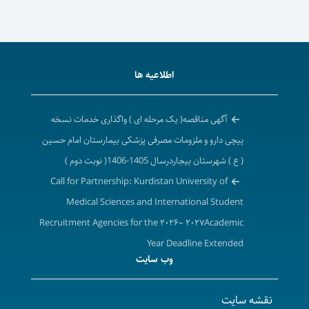
اطلاعیه ها
آگهی مناقصه( یک مرحله ای ) واگذاری خدمات نسخه
پیچی دارو و ملزومات مصرفی پزشکی بیمارستان امام حسین
( ع ) شهرستان بیجاردرسال 1405-1406( نوبت دوم )
Call for Partnership: Kurdistan University of
Medical Sciences and International Student
Recruitment Agencies for the ۲۰۲۶– ۲۰۲۷Academic
Year Deadline Extended
وب سایت
تمدید فراخوان همکاری دانشگاه علوم پزشکی و خدمات
بهداشتی درمانی کردستان با شرکت های کارگزاری جذب
نقشه سایت
دانشجویان بین الملل در سال تحصیلی ۱۴۰۶-۱۴۰۵ ( برابر با