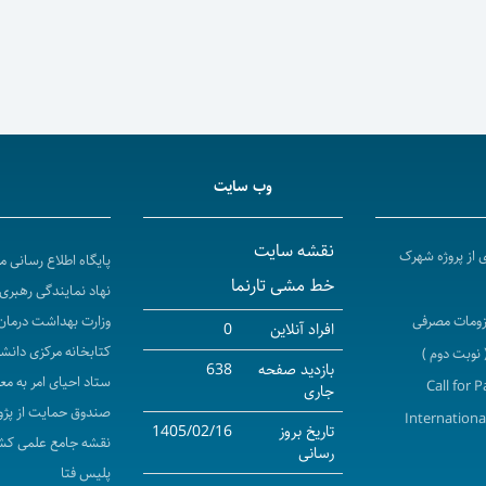
وب سایت
نقشه سایت
 از پروژه شهرک
پایگاه اطلاع رسانی 
خط مشی تارنما
نهاد نمایندگی رهبری 
لزومات مصرفی
وزارت بهداشت درمان
افراد آنلاین
0
کتابخانه مرکزی دانش
بازدید صفحه
638
ستاد احیای امر به مع
Call for 
جاری
صندوق حمایت از پژو
Internationa
تاریخ بروز
1405/02/16
نقشه جامع علمی کش
رسانی
پلیس فتا
انی کردستان با