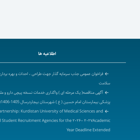
اطلاعیه ها
فراخوان عمومی جذب سرمایه گذار جهت طراحی ، احداث و بهره برداری
سلامت
آگهی مناقصه( یک مرحله ای ) واگذاری خدمات نسخه پیچی دارو و م
پزشکی بیمارستان امام حسین ( ع ) شهرستان بیجاردرسال 1405-1406( نوبت دوم )
Partnership: Kurdistan University of Medical Sciences and
l Student Recruitment Agencies for the ۲۰۲۶– ۲۰۲۷Academic
Year Deadline Extended
تمدید فراخوان همکاری دانشگاه علوم پزشکی و خدمات بهداشتی درم