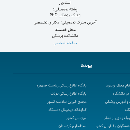
استادیار
رشته تحصیلی:
ژنتیک پزشکی PhD
آخرین مدرک تحصیلی:
دکترای تخصصی
محل خدمت:
دانشکده پزشکی
صفحه شخصی
پیوندها
مقام معظم رهبری
پایگاه اطلاع رسانی ریاست جمهوری
در دانشگاه
پایگاه اطلاع رسانی دولت
 و آموزش پزشکی
مجمع خیرین سلامت کشور
گاه
کتابخانه دیجیتال دانشگاه
روف و نهی از منکر
اورژانس کشور
هشگران و فناوران کشور
استانداری کردستان