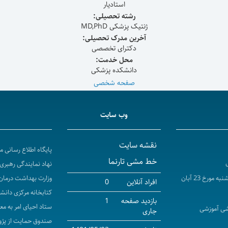
استادیار
رشته تحصیلی:
ژنتیک پزشکی MD,PhD
آخرین مدرک تحصیلی:
دکترای تخصصی
محل خدمت:
دانشکده پزشکی
صفحه شخصی
وب سایت
نقشه سایت
پایگاه اطلاع رسانی 
خط مشی تارنما
نهاد نمایندگی رهبری 
برگزاری آزمون مهارتهای بالینی پایان دوره پزشکی عمومی در روز پنج شنبه مورخ 23 آبان
وزارت بهداشت درمان
افراد آنلاین
0
کتابخانه مرکزی دانش
بازدید صفحه
1
ستاد احیای امر به مع
شی آموزشی
جاری
صندوق حمایت از پژو