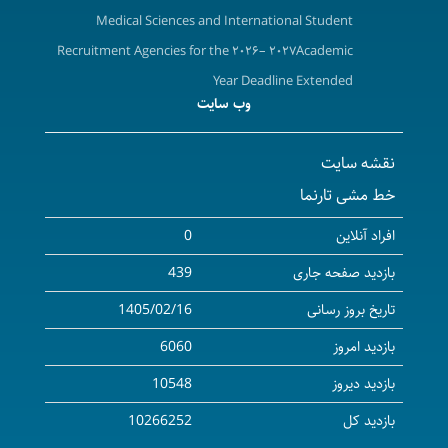
Medical Sciences and International Student
Recruitment Agencies for the ۲۰۲۶– ۲۰۲۷Academic
Year Deadline Extended
وب سایت
تمدید فراخوان همکاری دانشگاه علوم پزشکی و خدمات
بهداشتی درمانی کردستان با شرکت های کارگزاری جذب
نقشه سایت
دانشجویان بین الملل در سال تحصیلی ۱۴۰۶-۱۴۰۵ ( برابر با
خط مشی تارنما
۲۰۲۷-۲۰۲۶ میلادی)
آگهی مزایده واگذاری محل داروخانه و ارائه خدمات دارویی
افراد آنلاین
0
( بخش سرپایی ) بیمارستان امام حسین ( ع) شهرستان
بازدید صفحه جاری
439
بیجار
تاریخ بروز رسانی
1405/02/16
آگهی مناقصه عمومی( یک مرحله ای ) واگذاری امورات
بازدید امروز
6060
نسخه پیچی و تحویل دارو به بخش های مرکزپزشکی،آموزشی
درمانی توحید در سال 1405
بازدید دیروز
10548
a Call for Collaboration to invite certified and
بازدید کل
10266252
validated companies for recruiting international