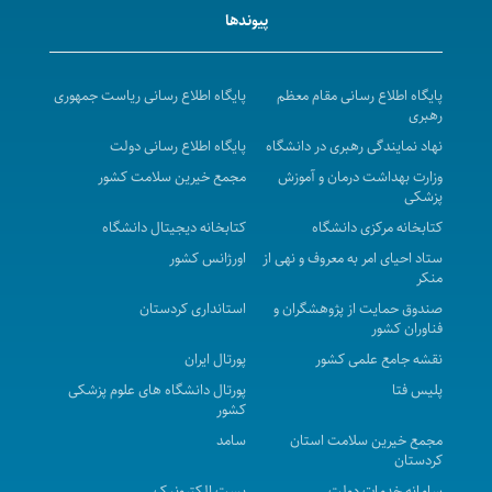
پیوندها
students for the academic year 2026- 2027
فراخوان دعوت به همکاری جهت پذیرش دانشجویان بین
الملل در سال تحصیلی 1405-1406
پایگاه اطلاع رسانی مقام معظم
پایگاه اطلاع رسانی ریاست جمهوری
رهبری
مزایده عمومی اجاره محل بوفه وکافی شاپ واقع در مرکز
نهاد نمایندگی رهبری در دانشگاه
پایگاه اطلاع رسانی دولت
پزشکی ، آموزشی و درمانی کوثر در سال 1405-1406
وزارت بهداشت درمان و آموزش
مجمع خیرین سلامت کشور
آگهی استعلام بهاء واگذاری محل ساختمان مرکز دیالیز
پزشکی
سابق واقع درمرکز بهداشت شهرستان بیجار به بالاترین
کتابخانه مرکزی دانشگاه
کتابخانه دیجیتال دانشگاه
قیمت پیشنهادی در سال 1405 - 1406
ستاد احیای امر به معروف و نهی از
اورژانس کشور
منکر
آگهی مزایده عمومی فروش اموال اسقاط و مازاد بر
صندوق حمایت از پژوهشگران و
استانداری کردستان
نیازشبکه بهداشت ودرمان شهرستان بیجار در سال 1405
فناوران کشور
آگهی مزایده عمومی ( یک مرحله ای ) - محل پارکینگ
نقشه جامع علمی کشور
پورتال ایران
عمومی بیمارستان توحید نوبت اول
پلیس فتا
پورتال دانشگاه های علوم پزشکی
کشور
آگهی مناقصه عمومی ( یک مرحله ای ) واگذاری مدیریتی،
مجمع خیرین سلامت استان
سامد
نگهداری، راهبری و تعمیرات تاسیسات مکانیکی، الکترونیکی
کردستان
و ابنیه و تجهیزات غیرپزشکی بیمارستان سینا در سال 1405-
سامانه خدمات دولت
پست الکترونیک