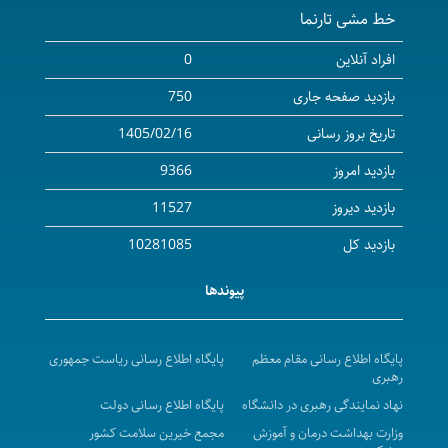
خط مشی تارنما
۲۰۲۷-۲۰۲۶ میلادی)
آگهی مزایده واگذاری محل داروخانه و ارائه خدمات دارویی
افراد آنلاین
0
( بخش سرپایی ) بیمارستان امام حسین ( ع) شهرستان
بازدید صفحه جاری
750
بیجار
تاریخ بروز رسانی
1405/02/16
آگهی مناقصه عمومی( یک مرحله ای ) واگذاری امورات
بازدید امروز
9366
نسخه پیچی و تحویل دارو به بخش های مرکزپزشکی،آموزشی
درمانی توحید در سال 1405
بازدید دیروز
11527
a Call for Collaboration to invite certified and
بازدید کل
10281085
validated companies for recruiting international
پیوندها
students for the academic year 2026- 2027
فراخوان دعوت به همکاری جهت پذیرش دانشجویان بین
الملل در سال تحصیلی 1405-1406
پایگاه اطلاع رسانی مقام معظم
پایگاه اطلاع رسانی ریاست جمهوری
رهبری
مزایده عمومی اجاره محل بوفه وکافی شاپ واقع در مرکز
نهاد نمایندگی رهبری در دانشگاه
پایگاه اطلاع رسانی دولت
پزشکی ، آموزشی و درمانی کوثر در سال 1405-1406
وزارت بهداشت درمان و آموزش
مجمع خیرین سلامت کشور
آگهی استعلام بهاء واگذاری محل ساختمان مرکز دیالیز