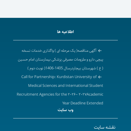
اطلاعیه ها
آگهی مناقصه( یک مرحله ای ) واگذاری خدمات نسخه
پیچی دارو و ملزومات مصرفی پزشکی بیمارستان امام حسین
( ع ) شهرستان بیجاردرسال 1405-1406( نوبت دوم )
Call for Partnership: Kurdistan University of
Medical Sciences and International Student
Recruitment Agencies for the ۲۰۲۶– ۲۰۲۷Academic
Year Deadline Extended
وب سایت
تمدید فراخوان همکاری دانشگاه علوم پزشکی و خدمات
بهداشتی درمانی کردستان با شرکت های کارگزاری جذب
نقشه سایت
دانشجویان بین الملل در سال تحصیلی ۱۴۰۶-۱۴۰۵ ( برابر با