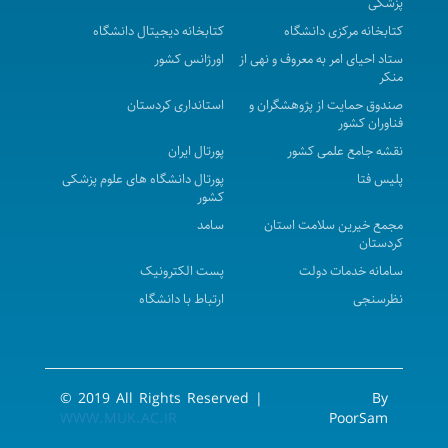
پزشکی
سابق واقع درمرکز بهداشت شهرستان بیجار به بالاترین
کتابخانه مرکزی دانشگاه
کتابخانه دیجیتال دانشگاه
قیمت پیشنهادی در سال 1405 - 1406
ستاد احیای امر به معروف و نهی از
اورژانس کشور
منکر
آگهی مزایده عمومی فروش اموال اسقاط و مازاد بر
صندوق حمایت از پژوهشگران و
استانداری کردستان
نیازشبکه بهداشت ودرمان شهرستان بیجار در سال 1405
فناوران کشور
آگهی مزایده عمومی ( یک مرحله ای ) - محل پارکینگ
نقشه جامع علمی کشور
پورتال ایران
عمومی بیمارستان توحید نوبت اول
پلیس فتا
پورتال دانشگاه های علوم پزشکی
کشور
آگهی مناقصه عمومی ( یک مرحله ای ) واگذاری مدیریتی،
مجمع خیرین سلامت استان
سامد
نگهداری، راهبری و تعمیرات تاسیسات مکانیکی، الکترونیکی
کردستان
و ابنیه و تجهیزات غیرپزشکی بیمارستان سینا در سال 1405-
سامانه خدمات دولت
پست الکترونیک
1406 ( نوبت سوم )
نظرسنجی
ارتباط با دانشگاه
فراخوان ثبت نام برنامه تربیت مدیران آینده نظام
سلامت
مناقصه عمومی (یک مرحله ای) واگذاری امورات نسخه
© 2019 All Rights Reserved |
By
پیچی و تحویل دارو به بخش های مرکز پزشکی ، آموزشی و
WWW.MUK.AC.IR
PoorSam
درمانی کوثر در سال 1405