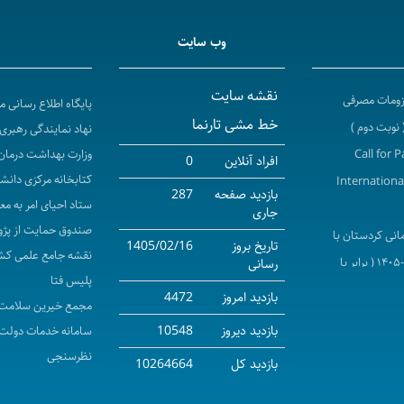
وب سایت
نقشه سایت
لزومات مصرفی
پایگاه اطلاع رسانی 
خط مشی تارنما
نهاد نمایندگی رهبری 
Call for 
وزارت بهداشت درمان
افراد آنلاین
0
کتابخانه مرکزی دانش
Internationa
بازدید صفحه
287
ستاد احیای امر به مع
جاری
صندوق حمایت از پژو
انی کردستان با
تاریخ بروز
1405/02/16
نقشه جامع علمی کش
شرکت های کارگزاری جذب دانشجویان بین الملل در سال تحصیلی ۱۴۰۶-۱۴۰۵ ( برابر با
رسانی
پلیس فتا
بازدید امروز
4472
مجمع خیرین سلامت 
ایی ) بیمارستان
بازدید دیروز
10548
سامانه خدمات دولت
نظرسنجی
بازدید کل
10264664
حویل دارو به