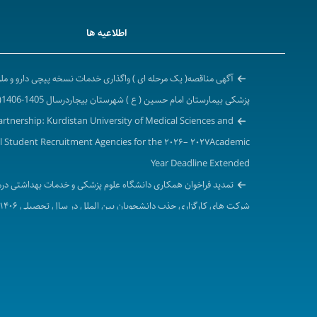
اطلاعیه ها
آگهی مناقصه( یک مرحله ای ) واگذاری خدمات نسخه پیچی دارو و م
پزشکی بیمارستان امام حسین ( ع ) شهرستان بیجاردرسال 1405-1406( نوبت دوم )
Partnership: Kurdistan University of Medical Sciences and
l Student Recruitment Agencies for the ۲۰۲۶– ۲۰۲۷Academic
Year Deadline Extended
تمدید فراخوان همکاری دانشگاه علوم پزشکی و خدمات بهداشتی درم
۲۰۲۷-۲۰۲۶ میلادی)
آگهی مزایده واگذاری محل داروخانه و ارائه خدمات دارویی ( بخش سرپ
امام حسین ( ع) شهرستان بیجار
آگهی مناقصه عمومی( یک مرحله ای ) واگذاری امورات نسخه پیچی و ت
بخش های مرکزپزشکی،آموزشی درمانی توحید در سال 1405